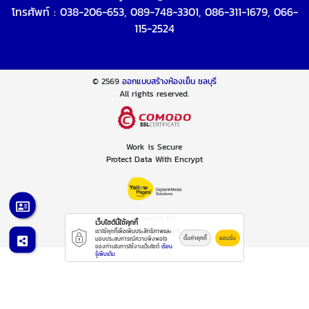
โทรศัพท์ :
038-206-653
,
089-748-3301
,
086-311-1679
,
066-
115-2524
© 2569
ออกแบบสร้างห้องเย็น ชลบุรี
All rights reserved.
Work is Secure
Protect Data With Encrypt
Powered By
เว็บไซต์นี้ใช้คุกกี้
Thailand YellowPages
เราใช้คุกกี้เพื่อเพิ่มประสิทธิภาพและ
ตั้งค่าคุกกี้
ยอมรับ
มอบประสบการณ์ความพึงพอใจ
ของท่านในการใช้งานเว็บไซต์
เรียน
รู้เพิ่มเติม